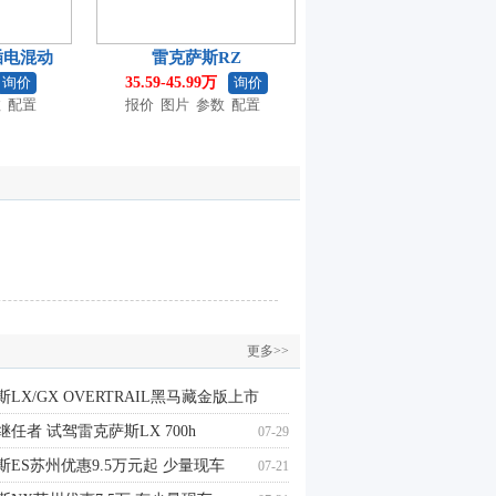
插电混动
雷克萨斯RZ
询价
35.59-45.99万
询价
数
配置
报价
图片
参数
配置
更多>>
LX/GX OVERTRAIL黑马藏金版上市
继任者 试驾雷克萨斯LX 700h
07-29
08-06
斯ES苏州优惠9.5万元起 少量现车
07-21