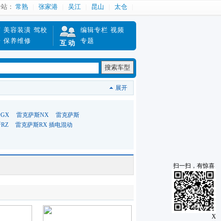
分站：
常熟
张家港
吴江
昆山
太仓
南
美容装潢
驾校
编辑专栏
视频
赔
保养维修
专题
互动
搜索车型
展开
GX
雷克萨斯NX
雷克萨斯
RZ
雷克萨斯RX 插电混动
扫一扫，有惊喜
X