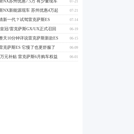
斯NX苏州优惠7.5万 有少量现车
07-21
斯NX新能源现车 苏州优惠4万起
07-21
情新一代？试驾雷克萨斯ES
07-14
/皇冠/雷克萨斯GX/UX正式召回
06-19
整天10分钟详说雷克萨斯新款ES
06-15
雷克萨斯ES 它慢了也更舒服了
06-09
息/万元补贴 雷克萨斯6月购车权益
06-01