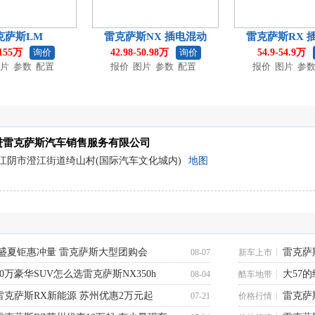
克萨斯LM
雷克萨斯NX 插电混动
雷克萨斯RX 
-155万
询价
42.98-50.98万
询价
54.9-54.9万
片
参数
配置
报价
图片
参数
配置
报价
图片
参
进雷克萨斯汽车销售服务有限公司
江阴市澄江街道绮山村(国际汽车文化城内)
地图
盛夏钜惠冲量 雷克萨斯大型团购会
雷克萨斯
08-07
新车上市
30万豪华SUV怎么选雷克萨斯NX350h
大57的
08-04
酷车地带
雷克萨斯RX新能源 苏州优惠2万元起
雷克萨
07-21
价格行情