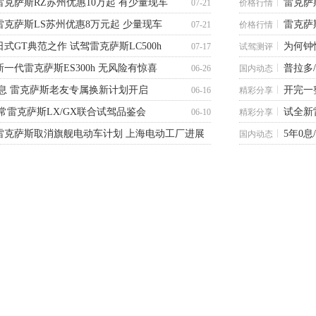
雷克萨斯RZ苏州优惠10万起 有少量现车
雷克萨
07-21
价格行情
雷克萨斯LS苏州优惠8万元起 少量现车
雷克萨
07-21
价格行情
日式GT典范之作 试驾雷克萨斯LC500h
为何钟
07-17
试驾测评
新一代雷克萨斯ES300h 无风险有惊喜
普拉多
06-26
国内动态
0息 雷克萨斯老友专属换新计划开启
开完一
06-16
精彩分享
常雷克萨斯LX/GX联合试驾品鉴会
试全新
06-10
精彩分享
雷克萨斯取消旗舰电动车计划 上海电动工厂进展
5年0
国内动态
06-02