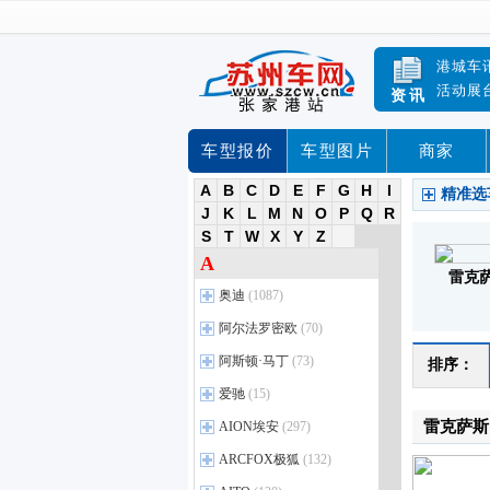
港城车
活动展
资讯
车型报价
车型图片
商家
A
B
C
D
E
F
G
H
I
精准选
J
K
L
M
N
O
P
Q
R
S
T
W
X
Y
Z
A
雷克
奥迪
(1087)
进口奥迪
(35)
阿尔法罗密欧
(70)
奥迪A5
(35)
阿尔法罗密欧
(4)
阿斯顿·马丁
(73)
排序：
奥迪A4
(24)
Giulia朱丽叶
(37)
阿斯顿•马丁
(14)
爱驰
(15)
奥迪A6
(24)
Stelvio斯坦维
(24)
DBS
(9)
爱驰
(2)
雷克萨斯
AION埃安
(297)
奥迪A7
(19)
Tonale托纳利
(8)
V8 Vantage
(12)
爱驰U5
(12)
埃安
奥迪A8
(9)
(45)
ARCFOX极狐
(132)
DB11
(16)
爱驰U6
(3)
奥迪Q7
AION S
(52)
(78)