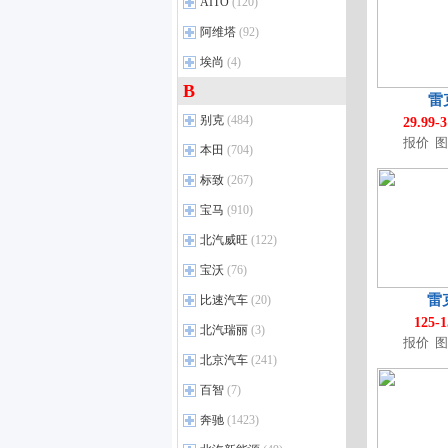
ARCFOX极狐
(13)
AITO
(120)
DBX
(10)
奥迪S5
AION LX
(27)
(19)
极狐 阿尔法T
(29)
AITO
DB12
(5)
(2)
阿维塔
(92)
奥迪S6
AION V
(9)
(91)
问道V9
(4)
Valiant
问界M9
(1)
(31)
阿维塔
(6)
埃尚
(4)
奥迪S7
AION Y
(8)
(71)
极狐 考拉S
(3)
Vanquish
问界M5
(18)
(1)
阿维塔11
(37)
B
埃尚
奥迪S8
AION RT
(1)
(7)
(16)
极狐贝塔T1
(8)
雷
问界M7
(43)
阿维塔12
(32)
奥迪R8
AION UT
埃尚A100C
(15)
(7)
(4)
别克
极狐 阿尔法T6
(484)
(2)
29.99-
问界M8
(24)
阿维塔07
(10)
奥迪SQ7
AION i60
(2)
(9)
报价
图
极狐 阿尔法S6
(5)
上汽通用别克
(33)
本田
问界M6
(704)
(4)
阿维塔06
(8)
奥迪SQ5 Sportback
AION UT super
(3)
(1)
极狐 考拉S6
(3)
君威
(33)
广汽本田
(19)
标致
阿维塔06T
(267)
(5)
奥迪RS e-tron GT
AION N60
(3)
(1)
极狐 阿尔法S5
(16)
君越
(35)
飞度
(20)
进口标致
(10)
宝马
奥迪e-tron GT
(910)
(1)
极狐 阿尔法T5
(16)
昂科拉
(11)
凌派
(36)
东风标致
(21)
奥迪RS Q8
(6)
华晨宝马
(15)
北汽威旺
极狐 考拉
(122)
(5)
别克GL8
(108)
雅阁
(33)
标致408
(22)
e-tron（进口）
(9)
宝马3系
(68)
极狐 阿尔法S
(33)
北汽威旺
昂扬
(4)
(10)
宝沃
(76)
奥德赛
(41)
标致2008
(13)
奥迪S4
(6)
宝马5系
(87)
极狐贝塔S3
(8)
北汽威旺新能源
世纪
(11)
(1)
宝沃
e:NP1 极湃2
(4)
(1)
雷
比速汽车
(20)
标致4008
(27)
奥迪Q8
(27)
宝马X1
(39)
别克E5
(13)
宝沃新能源
雅阁e：PHEV
(1)
(6)
125-
比速汽车
标致5008
(4)
(28)
北汽瑞丽
奥迪RS 4
(3)
(12)
宝马i5
(16)
别克E4
(4)
报价
图
e:NP1 极湃1
(4)
标致508L
(25)
奥迪RS 6
(7)
北汽瑞丽
宝马iX1
(1)
(13)
北京汽车
(241)
昂科拉PLUS
(2)
ZR-V致在
(9)
标致4008 PHEV
(4)
奥迪RS 7
(6)
宝马i3
(16)
北京汽车
别克GL8插电混动
(26)
(11)
百智
(7)
型格
(31)
标致508L PHEV
(2)
奥迪SQ5
(6)
宝马X5
(23)
至境L7
北京U7
(5)
(6)
百智
皓影 e：PHEV
(1)
(12)
奔驰
(1423)
标致408X
(7)
奥迪RS 5
(19)
宝马iX3
(9)
别克至境世家PHEV
北京X7 PHEV
(3)
(3)
广汽本田-绎乐
百智大熊
(7)
(2)