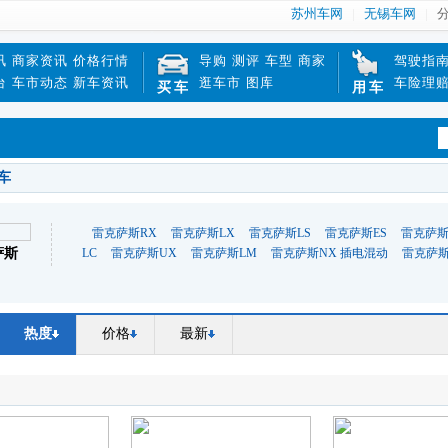
苏州车网
无锡车网
讯
商家资讯
价格行情
导购
测评
车型
商家
驾驶指
台
车市动态
新车资讯
逛车市
图库
车险理
买车
用车
车
雷克萨斯RX
雷克萨斯LX
雷克萨斯LS
雷克萨斯ES
雷克萨斯
萨斯
LC
雷克萨斯UX
雷克萨斯LM
雷克萨斯NX 插电混动
雷克萨斯
热度
价格
最新