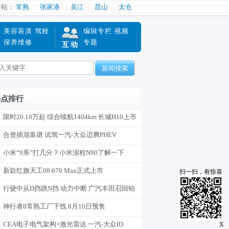
分站：
常熟
张家港
吴江
昆山
太仓
南
美容装潢
驾校
编辑专栏
视频
赔
保养维修
专题
互动
新闻搜索
热点排行
限时20.18万起 综合续航1404km 长城H10上市
合资插混靠谱 试驾一汽-大众迈腾PHEV
小米“9系”打几分？小米澎程N90了解一下
新款红旗天工08 670 Max正式上市
扫一扫，有惊喜
行驶中从D挡跳N挡 动力中断 广汽丰田召回铂
智7
神行者8常熟工厂下线 8月10日预售
CEA电子电气架构+激光雷达 一汽-大众ID.
X