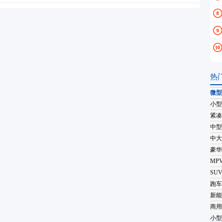
热
微型
小型
紧凑
中型
中大
豪华
MP
SU
跑车
新能
商用
小型