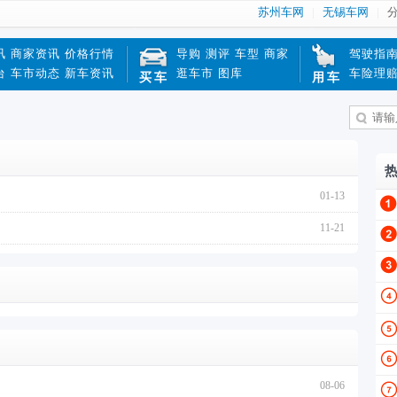
苏州车网
无锡车网
讯
商家资讯
价格行情
导购
测评
车型
商家
驾驶指
台
车市动态
新车资讯
逛车市
图库
车险理
买车
用车
01-13
11-21
08-06