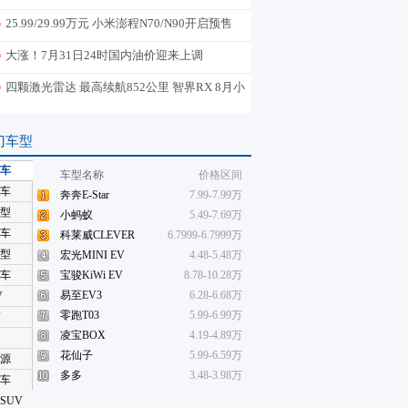
AURA T6盲订
25.99/29.99万元 小米澎程N70/N90开启预售
大涨！7月31日24时国内油价迎来上调
四颗激光雷达 最高续航852公里 智界RX 8月小
订
门车型
车
车型名称
价格区间
车
奔奔E-Star
7.99-7.99万
型
小蚂蚁
5.49-7.69万
车
科莱威CLEVER
6.7999-6.7999万
型
宏光MINI EV
4.48-5.48万
车
宝骏KiWi EV
8.78-10.28万
易至EV3
6.28-6.68万
V
零跑T03
5.99-6.99万
V
凌宝BOX
4.19-4.89万
花仙子
5.99-6.59万
源
多多
3.48-3.98万
车
SUV