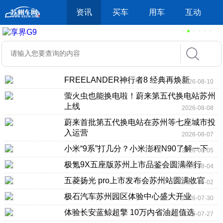
资讯
买车
用车
互动
FREELANDER神行者8 经典再焕新
2026-08-10
萤火虫也能换电啦！蔚来第五代换电站苏州
上线
2026-08-08
蔚来首批第五代换电站在苏州等七座城市投
入运营
2026-08-07
小米“9系”打几分？小米澎程N90了解一下
2026-08-05
极氪9X五座版苏州上市品鉴会圆满举行
2026-08-04
五菱扬光 pro上市发布会苏州站圆满收官
2026-08-02
极石汽车苏州园区体验中心盛大开业
2026-07-30
体验长安蓝鲸超擎 10万内省油超值选
2026-07-27