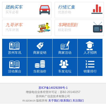
团购买车
行情汇集
买车必看
优惠价格
九哥评车
车网情景剧
汽车评测
精彩剧情
苏州车讯
商家促销
商家活动
人才招聘
活动展台
当前油价
车友论坛
销量排行
苏ICP备14029289号-1
增值电信业务经营许可证：苏B2-20140257
苏州科广信息技术有限公司
m.szcw.cn 版权所有
关于我们
联系我们
关注我们