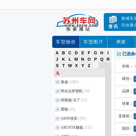
港城车
活动展
资讯
车型报价
车型图片
商家
A
B
C
D
E
F
G
H
I
已选条
J
K
L
M
N
O
P
Q
R
S
T
W
X
Y
Z
价格：
A
级别：
奥迪
(1087)
进口奥迪
(35)
阿尔法罗密欧
(70)
品牌：
奥迪A5
(35)
阿尔法罗密欧
(4)
阿斯顿·马丁
(73)
排量：
奥迪A4
(24)
Giulia朱丽叶
(37)
阿斯顿•马丁
(14)
爱驰
(15)
奥迪A6
(24)
Stelvio斯坦维
(24)
DBS
(9)
变速箱：
爱驰
(2)
AION埃安
(297)
奥迪A7
(19)
Tonale托纳利
(8)
V8 Vantage
(12)
爱驰U5
(12)
埃安
奥迪A8
(9)
(45)
ARCFOX极狐
(132)
国别：
DB11
(16)
爱驰U6
(3)
奥迪Q7
AION S
(52)
(78)