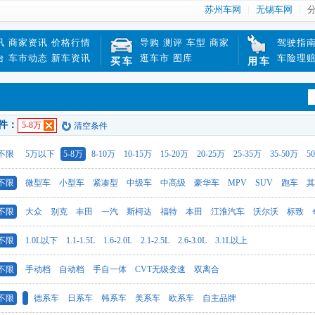
苏州车网
无锡车网
讯
商家资讯
价格行情
导购
测评
车型
商家
驾驶指
台
车市动态
新车资讯
逛车市
图库
车险理
买车
用车
件：
5-8万
清空条件
不限
5万以下
5-8万
8-10万
10-15万
15-20万
20-25万
25-35万
35-50万
5
不限
微型车
小型车
紧凑型
中级车
中高级
豪华车
MPV
SUV
跑车
其
不限
大众
别克
丰田
一汽
斯柯达
福特
本田
江淮汽车
沃尔沃
标致
不限
1.0L以下
1.1-1.5L
1.6-2.0L
2.1-2.5L
2.6-3.0L
3.1L以上
不限
手动档
自动档
手自一体
CVT无级变速
双离合
不限
德系车
日系车
韩系车
美系车
欧系车
自主品牌