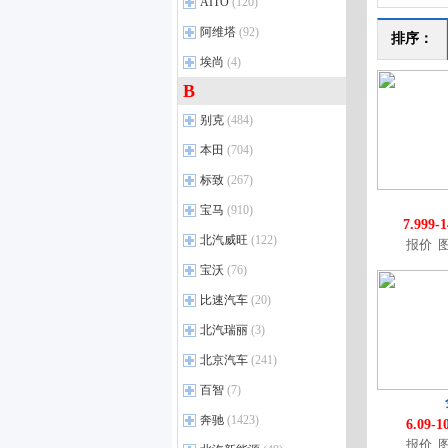
ARCFOX极狐
(13)
AITO
(120)
DBX
(10)
奥迪S5
AION LX
(27)
(19)
极狐 阿尔法T
(29)
AITO
DB12
(5)
(2)
阿维塔
(92)
排序：
奥迪S6
AION V
(9)
(91)
问道V9
(4)
Valiant
问界M9
(1)
(31)
阿维塔
(6)
埃尚
(4)
奥迪S7
AION Y
(8)
(71)
极狐 考拉S
(3)
Vanquish
问界M5
(18)
(1)
阿维塔11
(37)
B
埃尚
奥迪S8
AION RT
(1)
(7)
(16)
极狐贝塔T1
(8)
问界M7
(43)
阿维塔12
(32)
奥迪R8
AION UT
埃尚A100C
(15)
(7)
(4)
别克
极狐 阿尔法T6
(484)
(2)
问界M8
(24)
阿维塔07
(10)
奥迪SQ7
AION i60
(2)
(9)
极狐 阿尔法S6
(5)
上汽通用别克
(33)
本田
问界M6
(704)
(4)
阿维塔06
(8)
奥迪SQ5 Sportback
AION UT super
(3)
(1)
极狐 考拉S6
(3)
君威
(33)
广汽本田
(19)
标致
阿维塔06T
(267)
(5)
奥迪RS e-tron GT
AION N60
(3)
(1)
极狐 阿尔法S5
(16)
君越
(35)
飞度
(20)
进口标致
(10)
宝马
奥迪e-tron GT
(910)
(1)
极狐 阿尔法T5
(16)
昂科拉
(11)
7.999-
凌派
(36)
东风标致
(21)
奥迪RS Q8
(6)
华晨宝马
(15)
北汽威旺
极狐 考拉
(122)
(5)
别克GL8
(108)
报价
雅阁
(33)
标致408
(22)
e-tron（进口）
(9)
宝马3系
(68)
极狐 阿尔法S
(33)
北汽威旺
昂扬
(4)
(10)
宝沃
(76)
奥德赛
(41)
标致2008
(13)
奥迪S4
(6)
宝马5系
(87)
极狐贝塔S3
(8)
北汽威旺新能源
世纪
(11)
(1)
宝沃
e:NP1 极湃2
(4)
(1)
比速汽车
(20)
标致4008
(27)
奥迪Q8
(27)
宝马X1
(39)
别克E5
(13)
宝沃新能源
雅阁e：PHEV
(1)
(6)
比速汽车
标致5008
(4)
(28)
北汽瑞丽
奥迪RS 4
(3)
(12)
宝马i5
(16)
别克E4
(4)
e:NP1 极湃1
(4)
标致508L
(25)
奥迪RS 6
(7)
北汽瑞丽
宝马iX1
(1)
(13)
北京汽车
(241)
昂科拉PLUS
(2)
ZR-V致在
(9)
标致4008 PHEV
(4)
奥迪RS 7
(6)
宝马i3
(16)
北京汽车
别克GL8插电混动
(26)
(11)
百智
(7)
型格
(31)
标致508L PHEV
(2)
奥迪SQ5
(6)
宝马X5
(23)
至境L7
北京U7
(5)
(6)
百智
皓影 e：PHEV
(1)
(12)
奔驰
(1423)
标致408X
(7)
6.09-1
奥迪RS 5
(19)
宝马iX3
(9)
别克至境世家PHEV
北京X7 PHEV
(3)
(3)
广汽本田-绎乐
百智大熊
(7)
(2)
报价