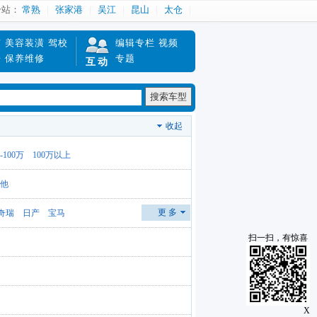
分站：
常熟
张家港
吴江
昆山
太仓
南
美容装潢
驾校
编辑专栏
视频
赔
保养维修
专题
互动
搜索车型
收起
0-100万
100万以上
他
更 多
奇瑞
日产
宝马
扫一扫，有惊喜
X