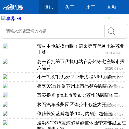
资讯
买车
用车
互动
萤火虫也能换电啦！蔚来第五代换电站苏州
上线
2026-08-08
蔚来首批第五代换电站在苏州等七座城市投
入运营
2026-08-07
小米“9系”打几分？小米澎程N90了解一下
2026-08-05
极氪9X五座版苏州上市品鉴会圆满举行
2026-08-04
五菱扬光 pro上市发布会苏州站圆满收官
2026-08-02
极石汽车苏州园区体验中心盛大开业
2026-07-30
体验长安蓝鲸超擎 10万内省油超值选
2026-07-27
逸动&CS75蓝鲸超擎超值体验季东部战区江
苏站圆满收官