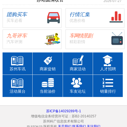
2026-07-27
团购买车
行情汇集
买车必看
优惠价格
九哥评车
车网情景剧
汽车评测
精彩剧情
苏州车讯
商家促销
商家活动
人才招聘
活动展台
当前油价
车友论坛
销量排行
苏ICP备14029289号-1
增值电信业务经营许可证：苏B2-20140257
苏州科广信息技术有限公司
m.szcw.cn 版权所有
关于我们
联系我们
关注我们