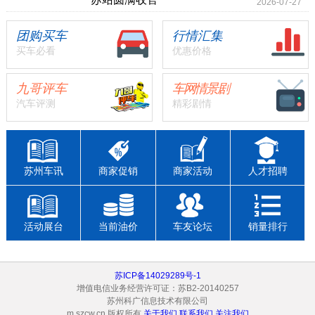
2026-07-27
团购买车
行情汇集
买车必看
优惠价格
九哥评车
车网情景剧
汽车评测
精彩剧情
苏州车讯
商家促销
商家活动
人才招聘
活动展台
当前油价
车友论坛
销量排行
苏ICP备14029289号-1
增值电信业务经营许可证：苏B2-20140257
苏州科广信息技术有限公司
m.szcw.cn 版权所有
关于我们
联系我们
关注我们