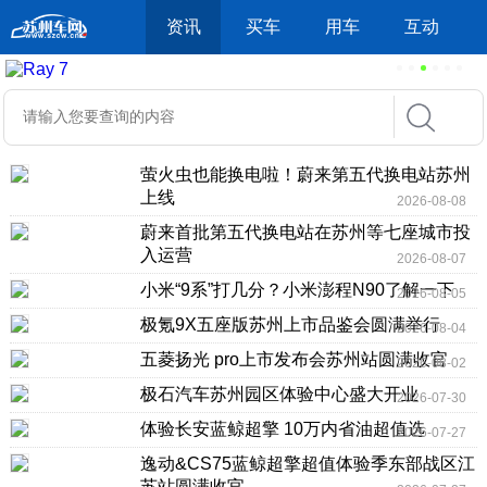
资讯
买车
用车
互动
萤火虫也能换电啦！蔚来第五代换电站苏州
上线
2026-08-08
蔚来首批第五代换电站在苏州等七座城市投
入运营
2026-08-07
小米“9系”打几分？小米澎程N90了解一下
2026-08-05
极氪9X五座版苏州上市品鉴会圆满举行
2026-08-04
五菱扬光 pro上市发布会苏州站圆满收官
2026-08-02
极石汽车苏州园区体验中心盛大开业
2026-07-30
体验长安蓝鲸超擎 10万内省油超值选
2026-07-27
逸动&CS75蓝鲸超擎超值体验季东部战区江
苏站圆满收官