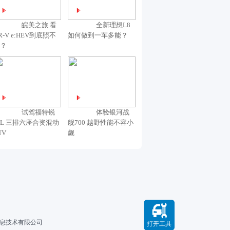
皖美之旅 看
全新理想L8
R-V e:HEV到底照不
如何做到一车多能？
？
试驾福特锐
体验银河战
L 三排六座合资混动
舰700 越野性能不容小
UV
觑
信息技术有限公司
打开工具