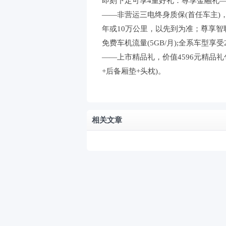
即刻下定可享4重好礼：尊享金融礼——
——非营运三电终身质保(首任车主)，
年或10万公里，以先到为准；尊享智
免费车机流量(5GB/月);全系车型享受2年
——上市精品礼，价值4596元精品礼
+后备厢垫+头枕)。
相关文章