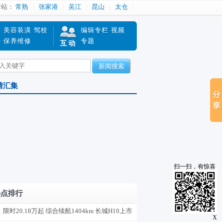
分站：
常熟
张家港
吴江
昆山
太仓
南
美容装潢
驾校
编辑专栏
视频
赔
保养维修
专题
互动
新闻搜索
情汇集
扫一扫，有惊喜
热点排行
限时20.18万起 综合续航1404km 长城H10上市
X