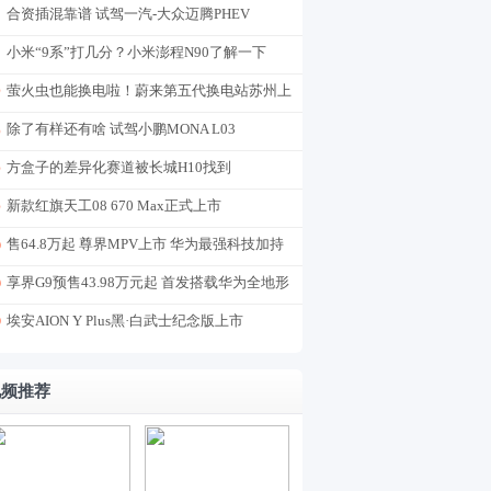
合资插混靠谱 试驾一汽-大众迈腾PHEV
小米“9系”打几分？小米澎程N90了解一下
萤火虫也能换电啦！蔚来第五代换电站苏州上
线
除了有样还有啥 试驾小鹏MONA L03
方盒子的差异化赛道被长城H10找到
新款红旗天工08 670 Max正式上市
售64.8万起 尊界MPV上市 华为最强科技加持
享界G9预售43.98万元起 首发搭载华为全地形
途灵平台
埃安AION Y Plus黑·白武士纪念版上市
视频推荐