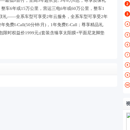
最低0首付，至高5年超长贷; 3年8万0息；尊享质保礼
整车6年或15万公里，营运三电6年或60万公里，整车1
联礼——全系车型可享受2年云服务，全系车型可享受2年
免费I-Call(50分钟/月)，1年免费E-Call；尊享精品礼
包限时权益价1999元;(套装含臻享太阳膜+平面尼龙脚垫