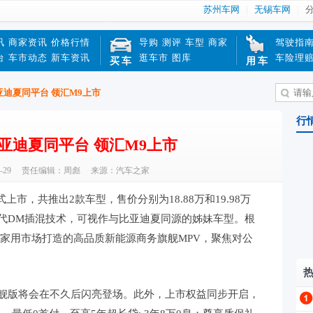
苏州车网
无锡车网
讯
商家资讯
价格行情
导购
测评
车型
商家
驾驶指
台
车市动态
新车资讯
逛车市
图库
车险理
买车
用车
 比亚迪夏同平台 领汇M9上市
行
 比亚迪夏同平台 领汇M9上市
-29
责任编辑：周彪
来源：汽车之家
上市，共推出2款车型，售价分别为18.88万和19.98万
五代DM插混技术，可视作与比亚迪夏同源的姊妹车型。根
、家用市场打造的高品质新能源商务旗舰MPV，聚焦对公
旗舰版将会在不久后闪亮登场。此外，上市权益同步开启，