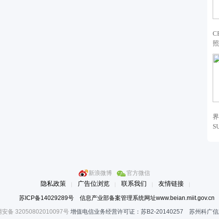
C
照
界
S
新浪微博
官方微信
隐私政策
广告位浏览
联系我们
友情链接
苏ICP备14029289号 信息产业部备案管理系统网址www.beian.miit.gov.cn
安备 32050802010097号
增值电信业务经营许可证：苏B2-20140257 苏州科广