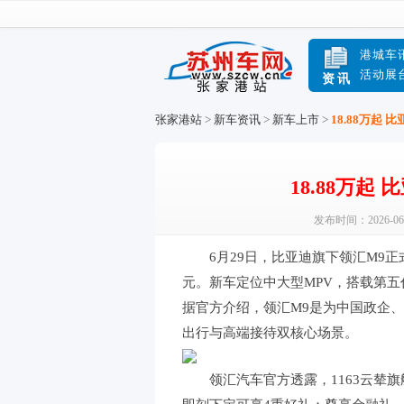
港城车
活动展
资讯
张家港站
>
新车资讯
>
新车上市
>
18.88万起
18.88万起
发布时间：2026-06
6月29日，比亚迪旗下领汇M9正式
元。新车定位中大型MPV，搭载第
据官方介绍，领汇M9是为中国政企
出行与高端接待双核心场景。
领汇汽车官方透露，1163云辇