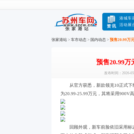
港城车
活动展
资讯
张家港站
>
车市动态
>
国内动态
>
预售20.99万
预售20.99
发布时间：2026-05
从官方获悉，新款领克10正式
为20.99-25.99万元，其将采用9
回顾外观，新车前脸依旧采用标