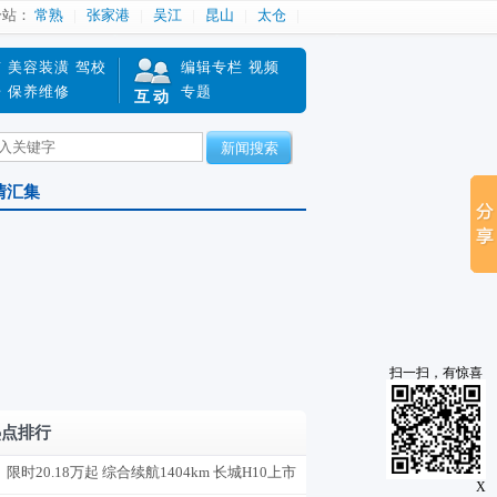
分站：
常熟
张家港
吴江
昆山
太仓
南
美容装潢
驾校
编辑专栏
视频
赔
保养维修
专题
互动
新闻搜索
情汇集
扫一扫，有惊喜
热点排行
限时20.18万起 综合续航1404km 长城H10上市
X