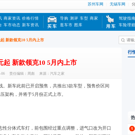
苏州车网
无锡车网
讯
商家资讯
价格行情
导购
测评
车型
商家
驾驶指
台
车市动态
新车资讯
逛车市
图库
车险理
买车
用车
元起 新款领克10 5月内上市
行
万元起 新款领克10 5月内上市
-06
责任编辑：周彪
来源：汽车之家
下线。新车此前已开启预售，共推出3款车型，预售价区间
00V高压架构，并将于5月份正式上市。
志性分体式车灯，前包围经过重点调整，进气口改为开口