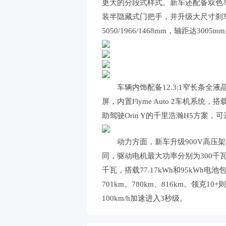
更大的分段式样式。新车还配备双色车
装半隐藏式门把手，并升级大尺寸刹
5050/1966/1468mm，轴距达3005m
车辆内饰配备12.3:1窄长条全
屏，内置Flyme Auto 2车机系
助驾驶Orin Y的千里浩瀚H5方案，可
动力方面，新车升级900V高压
同，驱动电机最大功率分别为300千瓦
千瓦，搭载77.17kWh和95kWh电池包
701km、780km、816km。领克
100km/h加速进入3秒级。