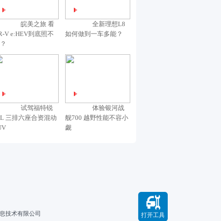
皖美之旅 看
全新理想L8
R-V e:HEV到底照不
如何做到一车多能？
？
试驾福特锐
体验银河战
L 三排六座合资混动
舰700 越野性能不容小
UV
觑
信息技术有限公司
打开工具