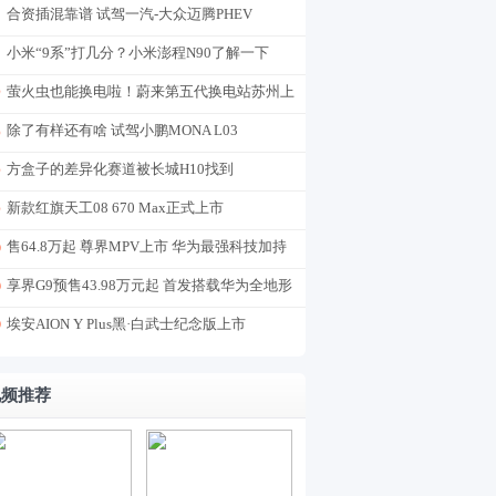
合资插混靠谱 试驾一汽-大众迈腾PHEV
小米“9系”打几分？小米澎程N90了解一下
萤火虫也能换电啦！蔚来第五代换电站苏州上
线
除了有样还有啥 试驾小鹏MONA L03
方盒子的差异化赛道被长城H10找到
新款红旗天工08 670 Max正式上市
售64.8万起 尊界MPV上市 华为最强科技加持
享界G9预售43.98万元起 首发搭载华为全地形
途灵平台
埃安AION Y Plus黑·白武士纪念版上市
视频推荐