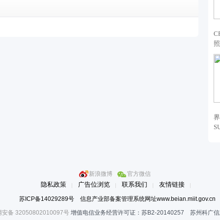
C
照
界
S
新浪微博
官方微信
隐私政策
广告位浏览
联系我们
友情链接
苏ICP备14029289号 信息产业部备案管理系统网址www.beian.miit.gov.cn
安备 32050802010097号
增值电信业务经营许可证：苏B2-20140257 苏州科广