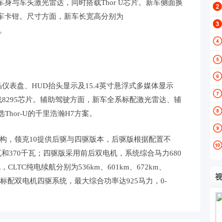
身与车头激光雷达，同时搭载Thor U芯片。新车侧面换
车卡钳。尺寸方面，新车长宽高分别为
m。
液晶仪表盘、HUD抬头显示及15.4英寸悬浮式多媒体显示
统，搭载8295芯片。辅助驾驶方面，新车全系标配激光雷达、辅
选Thor-U的千里浩瀚H7方案。
架构，领克10提供后驱与四驱版本，后驱版根据配置不
和370千瓦；四驱版采用前后双电机，系统综合马力680
，CLTC纯电续航分别为536km、601km、672km、
10+则标配双电机四驱系统，最大综合功率达925马力，0-