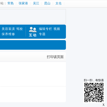
分站：
常熟
张家港
吴江
昆山
太仓
南
美容装潢
驾校
编辑专栏
视频
赔
保养维修
专题
互动
打印该页面
扫一扫，有惊喜
X