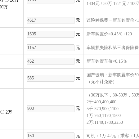
5万
20万
1434元 / 50万 1721元 / 10
00万
元
该险种保费＝新车购置价×1
元
新车购置价×0.45％+120
元
车辆损失险和第三者保险费
元
新车购置车价×0.15％
国产玻璃：新车购置车价*0.
元
（无不计免赔）
（30万以下，30-50万，
2千:400,400,400
元
5千:570,900,1100
2万
1万:760,1170,1500
2万:1140,1780,2250
元
司机：1万 42元；乘客：1人/