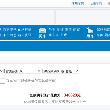
苏州车网
无锡车网
讯
商家资讯
价格行情
导购
测评
车型
商家
驾驶指
台
车市动态
新车资讯
逛车市
图库
车险理
买车
用车
万元(你可以修改你的实际成交价)
346523
全款购车预计花费为：
元
此结果仅供参考，实际应缴费以当地为准