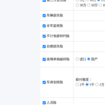
第三方责任险
5万
10万
1
30万
50万
1
车辆损失险
全车盗抢险
不计免赔特约险
自燃损失险
玻璃单独破碎险
进口
国产
赔付额度：
车身划痕险
2千
5千
1万
人员险