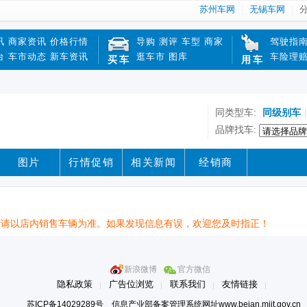
苏州车网
无锡车网
讯
商家资讯
价格行情
导购
测评
车型
商家
驾驶指
台
车市动态
新车资讯
逛车市
图库
车险理
买车
用车
同类型车:
同级别车
|
品牌找车:
图片
行情促销
相关新闻
经销商
际请以店内销售车辆为准。如果发现信息有误，欢迎您及时指正！
新浪微博
官方微信
隐私政策
广告位浏览
联系我们
友情链接
苏ICP备14029289号 信息产业部备案管理系统网址www.beian.miit.gov.cn