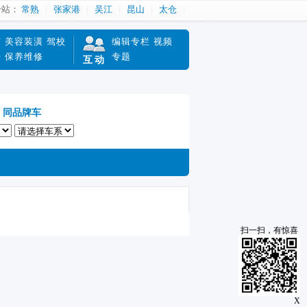
分站：
常熟
张家港
吴江
昆山
太仓
南
美容装潢
驾校
编辑专栏
视频
赔
保养维修
专题
互动
同品牌车
扫一扫，有惊喜
X