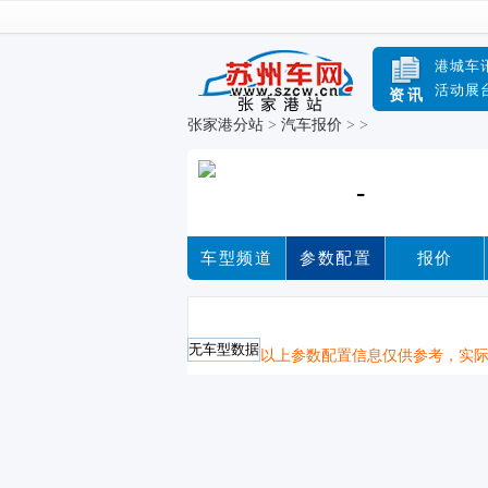
港城车
活动展
资讯
张家港分站
>
汽车报价
>
>
-
车型频道
参数配置
报价
无车型数据
以上参数配置信息仅供参考，实