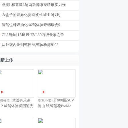
凌渡L和速腾L这两款德系家轿谁实力强
方盒子的差异化赛道被长城H10找到
智驾也可燃油化 试驾体验奇瑞瑞虎9
GL8与向往M8 PHEVL30万级最家之争
从外观内饰到驾控 试驾体验海豹08
最新上传
驾驶有乐趣
开900匹SUV
彩分享
酷车地带
？试驾体验岚图追光
跑山 试驾莲花ForMe