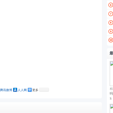
精
腾讯微博
人人网
更多
吗
S