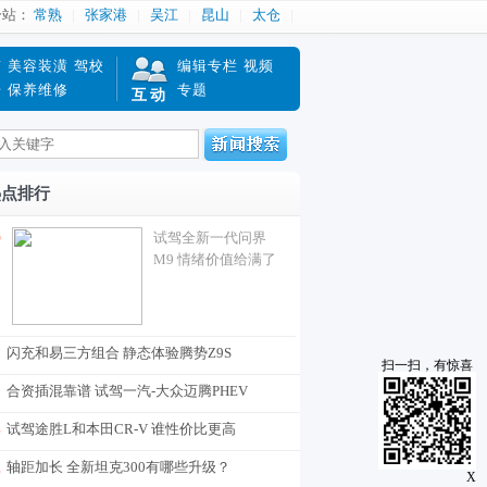
分站：
常熟
张家港
吴江
昆山
太仓
南
美容装潢
驾校
编辑专栏
视频
赔
保养维修
专题
互动
热点排行
试驾全新一代问界
M9 情绪价值给满了
闪充和易三方组合 静态体验腾势Z9S
扫一扫，有惊喜
合资插混靠谱 试驾一汽-大众迈腾PHEV
试驾途胜L和本田CR-V 谁性价比更高
轴距加长 全新坦克300有哪些升级？
X