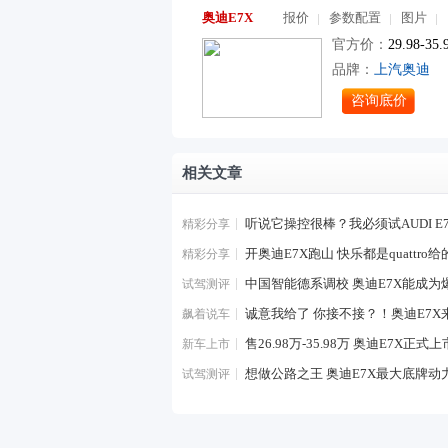
奥迪E7X
报价
参数配置
图片
官方价：
29.98-35
品牌：
上汽奥迪
咨询底价
相关文章
听说它操控很棒？我必须试AUDI E
精彩分享
开奥迪E7X跑山 快乐都是quattro给
精彩分享
中国智能德系调校 奥迪E7X能成为
试驾测评
诚意我给了 你接不接？！奥迪E7X
飙着说车
售26.98万-35.98万 奥迪E7X正式上
新车上市
想做公路之王 奥迪E7X最大底牌动
试驾测评