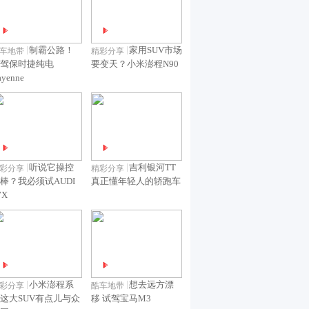
制霸公路！
家用SUV市场
车地带
精彩分享
驾保时捷纯电
要变天？小米澎程N90
ayenne
听说它操控
吉利银河TT
彩分享
精彩分享
棒？我必须试AUDI
真正懂年轻人的轿跑车
7X
小米澎程系
想去远方漂
彩分享
酷车地带
这大SUV有点儿与众
移 试驾宝马M3