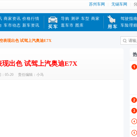
苏州车网
无锡车网
讯
商家资讯
价格行情
导购
测评
车型
商家
驾驶指
台
车市动态
新车资讯
逛车市
图库
车险理
买车
用车
控表现出色 试驾上汽奥迪E7X
现出色 试驾上汽奥迪E7X
05-20
责任编辑：小马