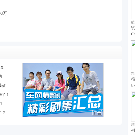
.98万
酷
试
C
7X
精
的
很
E
爆款
来了！
市
力？
精
列