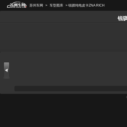
苏州车网
>
车型图库
> 锐骐纯电皮卡ZNA RICH
锐骐