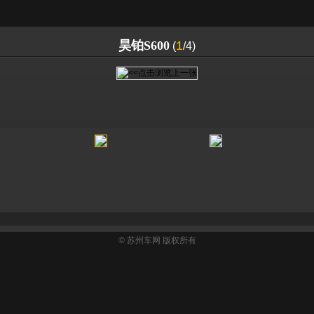
昊铂S600
1
(
/4)
©
苏州车网
版权所有