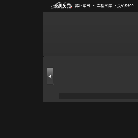
苏州车网
>
车型图库
> 昊铂S600