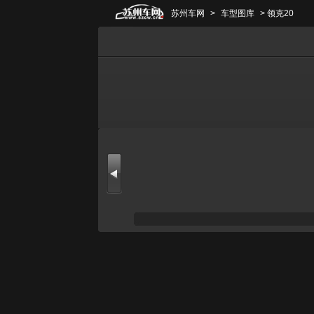
苏州车网
>
车型图库
> 领克20