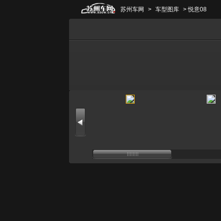
苏州车网
>
车型图库
> 悦意08