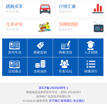
团购买车
行情汇集
买车必看
优惠价格
九哥评车
车网情景剧
汽车评测
精彩剧情
苏州车讯
商家促销
商家活动
人才招聘
活动展台
当前油价
车友论坛
销量排行
苏ICP备14029289号-1
增值电信业务经营许可证：苏B2-20140257
苏州科广信息技术有限公司
m.szcw.cn 版权所有
关于我们
联系我们
关注我们