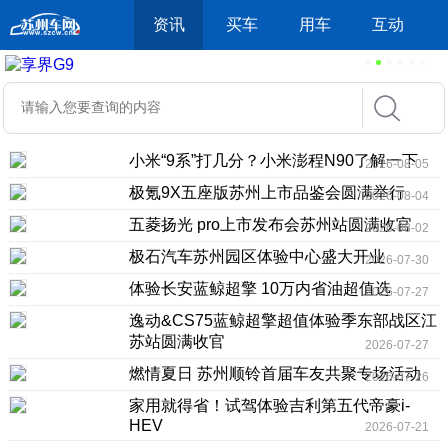
资讯
买车
用车
互动
小米“9系”打几分？小米澎程N90了解一下
2026-08-05
极氪9X五座版苏州上市品鉴会圆满举行
2026-08-04
五菱扬光 pro上市发布会苏州站圆满收官
2026-08-02
极石汽车苏州园区体验中心盛大开业
2026-07-30
体验长安蓝鲸超擎 10万内省油超值选
2026-07-27
逸动&CS75蓝鲸超擎超值体验季东部战区江
苏站圆满收官
2026-07-27
燃情夏日 苏州顺铃首届车友共聚专场活动
2026-07-26
家用就得省！试驾体验吉利第五代帝豪i-
HEV
2026-07-21